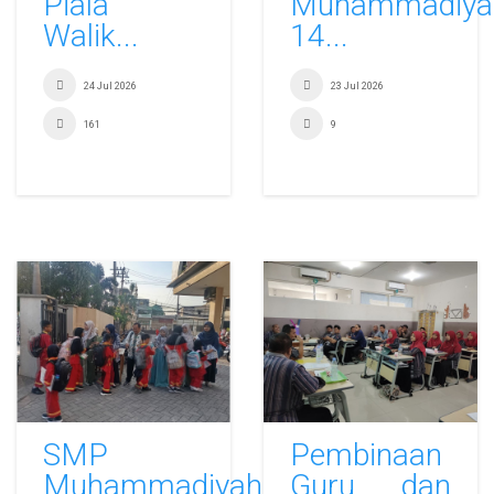
Piala
Muhammadiya
Walik...
14...
24 Jul 2026
23 Jul 2026
161
9
SMP
Pembinaan
Muhammadiyah
Guru dan